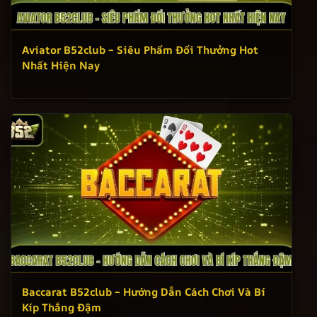
bài từ truyền thống đến hiện đại. Từng bộ môn
đều được mô phỏng chân thực qua đồ họa 3D,
đem lại cảm giác như đang được chơi ở sới bạc
Aviator B52club – Siêu Phẩm Đổi Thưởng Hot
ngoài đời. Để tận hưởng đấu trường đỏ đen đẳng
Nhất Hiện Nay
cấp và thu về những khoản lợi nhuận khổng lồ,
người chơi hãy tham gia ngay các cực phẩm:
Tiến Lên Miền Nam
Sâm Lốc
Phỏm
Liêng
Mậu Binh
Xì Dách
Baccarat B52club – Hướng Dẫn Cách Chơi Và Bí
Xì Tố,…
Kíp Thắng Đậm