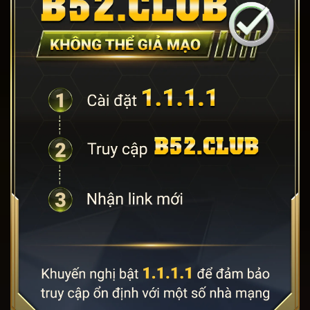
dàng tìm thấy sự kết hợp hoàn hảo của những
thể loại truyền thống và xu hướng cá cược hiện
đại nhất.
Sự vận hành ổn định qua nhiều giai đoạn của thị
trường đã chứng minh cho tầm nhìn chiến lược
đúng đắn của đội ngũ vận hành
B52club
. Bất kể
là người mới hay tay chơi kỳ cựu, cổng game đều
mang đến trải nghiệm đầy phấn khích cho bạn.
Việc liên tục cập nhật theo trào lưu mới giúp
cổng game luôn giữ được sức nóng và không lỗi
thời trước mọi đối thủ.
Tính pháp lý B52club
Đơn vị hoạt động dựa trên sự kiểm soát nghiêm
ngặt từ các tổ chức cá cược uy tín như PAGCOR,
Isle of Man và Curacao eGaming. Mọi quy trình