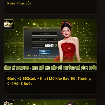
Khắc Phục Lỗi
Jackpot cực khủng. Với chủ đề đa dạng từ hành
động quân đội đến thần thoại phương Đông, mỗi
vòng quay đều mở ra cơ hội trở thành tỷ phú
trong tích tắc. Hiệu ứng hoành tráng, đồ họa
lung linh cùng các tính năng hỗ trợ thông minh
càng là lý do để hội viên thử sức ngay với:
Kho Báu Aztec
Aladdin
Thần Tài
Thủy Cung
Đăng Ký B52club – Khai Mở Kho Báu Đổi Thưởng
Chỉ Với 3 Bước
Long Môn
Đan Đạo Chí Tôn