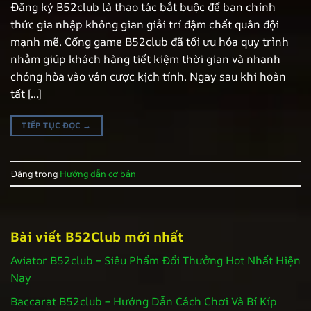
Đăng ký B52club là thao tác bắt buộc để bạn chính
thức gia nhập không gian giải trí đậm chất quân đội
mạnh mẽ. Cổng game B52club đã tối ưu hóa quy trình
nhằm giúp khách hàng tiết kiệm thời gian và nhanh
chóng hòa vào ván cược kịch tính. Ngay sau khi hoàn
tất […]
TIẾP TỤC ĐỌC
→
Đăng trong
Hướng dẫn cơ bản
Bài viết B52Club mới nhất
Aviator B52club – Siêu Phẩm Đổi Thưởng Hot Nhất Hiện
Nay
Baccarat B52club – Hướng Dẫn Cách Chơi Và Bí Kíp