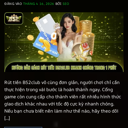
ĐĂNG VÀO
THÁNG 4 16, 2026
BỞI
SEO
Rút tiền B52club vô cùng đơn giản, người chơi chỉ cần
thực hiện trong vài bước là hoàn thành ngay. Cổng
game còn cung cấp cho thành viên rất nhiều hình thức
giao dịch khác nhau với tốc độ cực kỳ nhanh chóng.
Nếu bạn chưa biết nên làm như thế nào, hãy theo dõi
[…]