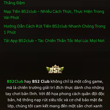
Thắng Đậm
Nạp Tiền B52club – Nhiều Cách Thức, Thực Hiện Trong
Vài Phút
Hướng Dẫn Cách Rút Tiền B52club Nhanh Chóng Trong
1 Phút
Tải App B52club – Tác Chiến Thần Tốc Mọi Lúc Mọi Nơi
B52Club
hay
B52 Club
không chỉ là một cổng game,
mà là chiến trường giải trí đích thực dành cho những
tay chơi bản lĩnh. Với đồ họa phong cách quân đội độc
bản, hệ thống nạp rút siêu tốc và cơ chế bảo mật đa
lớp, chúng tôi cam kết mang đến một sân chơi xanh