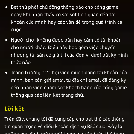
Bet thủ phải chủ động thông báo cho cổng game
ngay khi nhận thấy có sai sót liên quan đến tài
khoản của mình hay các vấn đề trong quá trình cá
cược.
Người chơi không được bán hay cầm cố tài khoản
cho người khác. Điều này bao gồm việc chuyển
nhượng tài sản có giá trị của đơn vị dưới bất kỳ hình
thức nào.
Trong trường hợp hội viên muốn đóng tài khoản của
mình, bạn cần gửi email từ địa chỉ email đã đăng ký
đến nhân viên chăm sóc khách hàng của cổng game
thông qua các liên kết trang chủ.
Lời kết
Trên đây, chúng tôi đã cung cấp cho bet thủ các thông
tin quan trọng về điều khoản dịch vụ B52club. Đây là
những quy định mà người tham gia cần tuân thủ theo