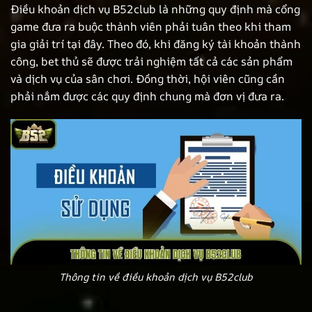
Điều khoản dịch vụ B52club là những quy định mà cổng
game đưa ra buộc thành viên phải tuân theo khi tham
gia giải trí tại đây. Theo đó, khi đăng ký tài khoản thành
công, bet thủ sẽ được trải nghiệm tất cả các sản phẩm
và dịch vụ của sân chơi. Đồng thời, hội viên cũng cần
phải nắm được các quy định chung mà đơn vị đưa ra.
Thông tin về điều khoản dịch vụ B52club