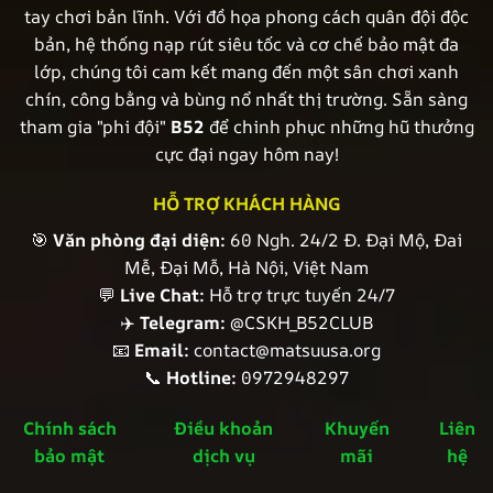
tay chơi bản lĩnh. Với đồ họa phong cách quân đội độc
bản, hệ thống nạp rút siêu tốc và cơ chế bảo mật đa
lớp, chúng tôi cam kết mang đến một sân chơi xanh
chín, công bằng và bùng nổ nhất thị trường. Sẵn sàng
tham gia "phi đội"
B52
để chinh phục những hũ thưởng
cực đại ngay hôm nay!
HỖ TRỢ KHÁCH HÀNG
🎯
Văn phòng đại diện:
60 Ngh. 24/2 Đ. Đại Mộ, Đai
Mễ, Đại Mỗ, Hà Nội, Việt Nam
💬
Live Chat:
Hỗ trợ trực tuyến 24/7
✈️
Telegram:
@CSKH_B52CLUB
📧
Email:
contact@matsuusa.org
📞
Hotline:
0972948297
Chính sách
Điều khoản
Khuyến
Liên
bảo mật
dịch vụ
mãi
hệ