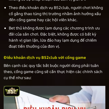
Theo điều khoản dịch vụ B52club, người chơi không
cố gắng thao túng thị trường nhằm ảnh hưởng xấu
đến cổng game hay các hội viên khác.
Bet thủ không được lạm dụng các chương trình ưu
đãi của sân chơi. Đặc biệt, không được có bất kỳ
hành vị gian lận, lừa đảo hay lạm dụng để chiếm
đoạt tiền thưởng của đơn vị.
Điều khoản dịch vụ B52club với cổng game
Bên cạnh các quy tắc bắt buộc người dùng phải tuân
theo, cổng game cũng sẽ cần thực hiện các chính sách
cụ thể như sau: