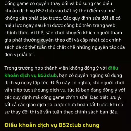
Cổng game có quyền thay đổi và bổ sung các điều
khoản dịch vụ B52club vào bất kỳ thời điểm vài mà
không cần phải báo trước. Các quy định sửa đổi sẽ có
hiệu lực ngay sau khi được công bố trên trang web
chính thức. Vì thế, sân chơi khuyến khích người tham
gia phải thường xuyên theo dõi và cập nhật các chính
sách đẻ có thể tuân thủ chặt chẽ những nguyên tắc của
đơn vị giải trí.
Trong trường hợp thành viên không đồng ý với
điều
khoản dịch vụ B52club
, bạn có quyền ngừng sử dụng
dịch vụ ngay lập tức. Điều này có nghĩa, khi người chơi
vẫn tiếp tục sử dụng dịch vụ, tức là bạn đang đồng ý với
các quy định mà cổng game chỉnh sửa. Đặc biệt lưu ý,
tất cả các giao dịch cá cược chưa hoàn tất trước khi có
sự thay đổi thì sẽ vẫn tuân theo chính sách ban đầu.
Điều khoản dịch vụ B52club chung